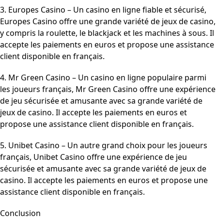
3. Europes Casino – Un casino en ligne fiable et sécurisé,
Europes Casino offre une grande variété de jeux de casino,
y compris la roulette, le blackjack et les machines à sous. Il
accepte les paiements en euros et propose une assistance
client disponible en français.
4. Mr Green Casino – Un casino en ligne populaire parmi
les joueurs français, Mr Green Casino offre une expérience
de jeu sécurisée et amusante avec sa grande variété de
jeux de casino. Il accepte les paiements en euros et
propose une assistance client disponible en français.
5. Unibet Casino – Un autre grand choix pour les joueurs
français, Unibet Casino offre une expérience de jeu
sécurisée et amusante avec sa grande variété de jeux de
casino. Il accepte les paiements en euros et propose une
assistance client disponible en français.
Conclusion