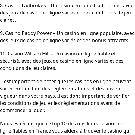
8. Casino Ladbrokes – Un casino en ligne traditionnel, avec
des jeux de casino en ligne variés et des conditions de jeu
claires.
9. Casino Paddy Power – Un casino en ligne populaire, avec
des jeux de casino en ligne variés et des bonus attractifs.
10. Casino William Hill – Un casino en ligne fiable et
sécurisé, avec des jeux de casino en ligne variés et des
conditions de jeu claires.
Il est important de noter que les casinos en ligne peuvent
varier en fonction des réglementations et des lois en
vigueur dans votre pays. Il est donc important de vérifier
les conditions de jeu et les réglementations avant de
commencer à jouer.
Nous espérons que ce top 10 des meilleurs casinos en
ligne fiables en France vous aidera à trouver le casino qui