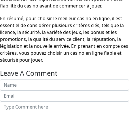
fiabilité du casino avant de commencer à jouer.
En résumé, pour choisir le meilleur casino en ligne, il est
essentiel de considérer plusieurs critères clés, tels que la
licence, la sécurité, la variété des jeux, les bonus et les
promotions, la qualité du service client, la réputation, la
législation et la nouvelle arrivée. En prenant en compte ces
critères, vous pouvez choisir un casino en ligne fiable et
sécurisé pour jouer.
Leave A Comment