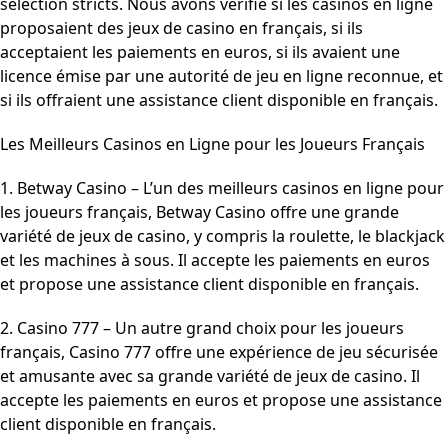
sélection stricts. Nous avons vérifié si les casinos en ligne
proposaient des jeux de casino en français, si ils
acceptaient les paiements en euros, si ils avaient une
licence émise par une autorité de jeu en ligne reconnue, et
si ils offraient une assistance client disponible en français.
Les Meilleurs Casinos en Ligne pour les Joueurs Français
1. Betway Casino – L’un des meilleurs casinos en ligne pour
les joueurs français, Betway Casino offre une grande
variété de jeux de casino, y compris la roulette, le blackjack
et les machines à sous. Il accepte les paiements en euros
et propose une assistance client disponible en français.
2. Casino 777 – Un autre grand choix pour les joueurs
français, Casino 777 offre une expérience de jeu sécurisée
et amusante avec sa grande variété de jeux de casino. Il
accepte les paiements en euros et propose une assistance
client disponible en français.