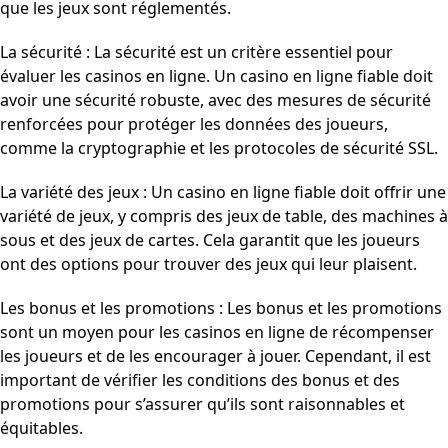
que les jeux sont réglementés.
La sécurité : La sécurité est un critère essentiel pour
évaluer les casinos en ligne. Un casino en ligne fiable doit
avoir une sécurité robuste, avec des mesures de sécurité
renforcées pour protéger les données des joueurs,
comme la cryptographie et les protocoles de sécurité SSL.
La variété des jeux : Un casino en ligne fiable doit offrir une
variété de jeux, y compris des jeux de table, des machines à
sous et des jeux de cartes. Cela garantit que les joueurs
ont des options pour trouver des jeux qui leur plaisent.
Les bonus et les promotions : Les bonus et les promotions
sont un moyen pour les casinos en ligne de récompenser
les joueurs et de les encourager à jouer. Cependant, il est
important de vérifier les conditions des bonus et des
promotions pour s’assurer qu’ils sont raisonnables et
équitables.