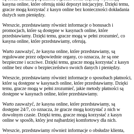
kasyna online, które oferują niski depozyt inicjacyjny. Dzięki temu,
gracze mogą korzystać z kasyn online bez konieczności dokładania
dużych sum pieniędzy.
Wreszcie, przedstawiamy również informacje o bonusach i
promocjach, które są dostępne w kasynach online, które
przedstawiamy. Dzięki temu, gracze mogą w pełni zrozumieć, co
kasyna online, które przedstawiamy, oferują.
Warto zauważyć, że kasyna online, które przedstawiamy, są
regulowane przez odpowiednie organy, co oznacza, że są one
bezpieczne i uczciwe. Dzięki temu, gracze mogą korzystać z kasyn
online bez obaw o bezpieczeństwo swoich danych i pieniędzy.
Wreszcie, przedstawiamy również informacje o sposobach płatności,
które są dostępne w kasynach online, które przedstawiamy. Dzięki
temu, gracze mogą w pełni zrozumieć, jakie metody płatności są
dostępne w kasynach online, które przedstawiamy.
Warto zauważyć, że kasyna online, które przedstawiamy, są
dostępne 24/7, co oznacza, że gracze mogą korzystać z nich w
dowolnym czasie. Dzięki temu, gracze mogą korzystać z kasyn
online w sposób, który jest najbardziej komfortowy dla nich.
Wreszcie, przedstawiamy również informacje o obsłudze klienta,