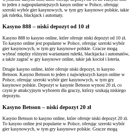
to jeden z najpopularniejszych kasyn online w Polsce, oferując
szeroki wybór gier kasynowych, w tym gry kasynowe polskie, takie
jak ruletka, blackjack i automaty.
Kasyno 888 – niski depozyt od 10 zł
Kasyno 888 to kasyno online, które oferuje niski depozyt od 10 zł.
To kasyno online jest popularne w Polsce, oferując szeroki wybór
gier kasynowych, w tym gry kasynowe polskie. Gracze mogą
wybrać między różnymi wariantami ruletki, blackjacka i automatów,
a także zagrać w gry kasynowe online, takie jak kocioł i loteria.
Drugie kasyno online, które oferuje niski depozyt, to kasyno
Betsson. Kasyno Betsson to jeden z największych kasyn online w
Polsce, oferując szeroki wybór gier kasynowych, w tym gry
kasynowe polskie. Depozyt w kasynie Betsson wynosi 20 zł, co
czyni je atrakcyjnym wyborem dla graczy, którzy szukają niskiego
depozytu.
Kasyno Betsson – niski depozyt 20 zł
Kasyno Betsson to kasyno online, które oferuje niski depozyt 20 zł.
To kasyno online jest popularne w Polsce, oferując szeroki wybór
gier kasynowych, w tym gry kasynowe polskie. Gracze mogą