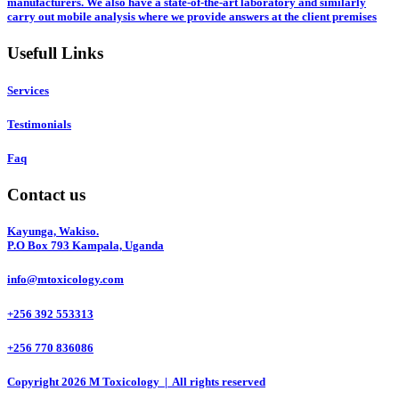
manufacturers. We also have a state-of-the-art laboratory and similarly
carry out mobile analysis where we provide answers at the client premises
Usefull Links
Services
Testimonials
Faq
Contact us
Kayunga, Wakiso.
P.O Box 793 Kampala, Uganda
info@mtoxicology.com
+256 392 553313
+256 770 836086
Copyright 2026 M Toxicology | All rights reserved