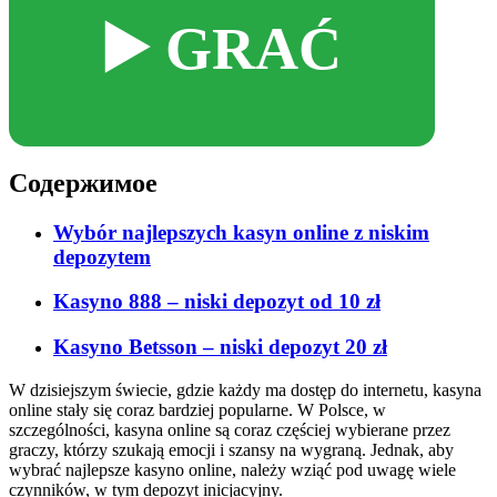
▶️ GRAĆ
Содержимое
Wybór najlepszych kasyn online z niskim
depozytem
Kasyno 888 – niski depozyt od 10 zł
Kasyno Betsson – niski depozyt 20 zł
W dzisiejszym świecie, gdzie każdy ma dostęp do internetu, kasyna
online stały się coraz bardziej popularne. W Polsce, w
szczególności, kasyna online są coraz częściej wybierane przez
graczy, którzy szukają emocji i szansy na wygraną. Jednak, aby
wybrać najlepsze kasyno online, należy wziąć pod uwagę wiele
czynników, w tym depozyt inicjacyjny.